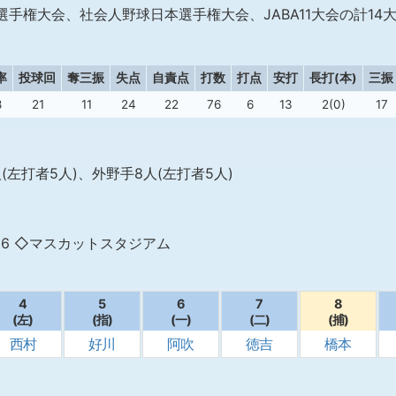
手権大会、社会人野球日本選手権大会、JABA11大会の計14
率
投球回
奪三振
失点
自責点
打数
打点
安打
長打(本)
三振
8
21
11
24
22
76
6
13
2(0)
17
(左打者5人)、外野手8人(左打者5人)
16 ◇マスカットスタジアム
4
5
6
7
8
(左)
(指)
(一)
(二)
(捕)
西村
好川
阿吹
徳吉
橋本