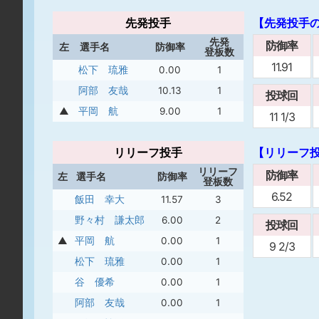
先発投手
【先発投手
先発
防御率
左
選手名
防御率
登板数
11.91
松下 琉雅
0.00
1
阿部 友哉
10.13
1
投球回
▲
平岡 航
9.00
1
11 1/3
リリーフ投手
【リリーフ
リリーフ
防御率
左
選手名
防御率
登板数
6.52
飯田 幸大
11.57
3
野々村 謙太郎
6.00
2
投球回
▲
平岡 航
0.00
1
9 2/3
松下 琉雅
0.00
1
谷 優希
0.00
1
阿部 友哉
0.00
1