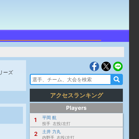
トリーズ
アクセスランキング
Players
平岡 航
1
投手 左投/左打
土井 力丸
2
内野手 右投/左打