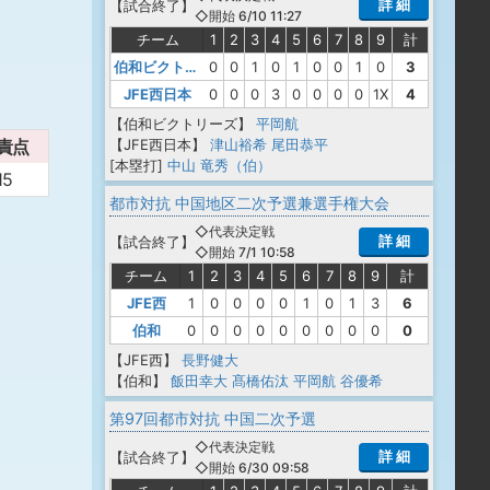
詳 細
【
試合終了
】
◇開始 6/10 11:27
チーム
1
2
3
4
5
6
7
8
9
計
伯和ビクトリーズ
0
0
1
0
1
0
0
1
0
3
JFE西日本
0
0
0
3
0
0
0
0
1X
4
【伯和ビクトリーズ】
平岡航
【JFE西日本】
津山裕希
尾田恭平
責点
[本塁打]
中山 竜秀（伯）
15
都市対抗 中国地区二次予選兼選手権大会
◇代表決定戦
詳 細
【
試合終了
】
◇開始 7/1 10:58
チーム
1
2
3
4
5
6
7
8
9
計
JFE西
1
0
0
0
0
1
0
1
3
6
伯和
0
0
0
0
0
0
0
0
0
0
【JFE西】
長野健大
【伯和】
飯田幸大
髙橋佑汰
平岡航
谷優希
第97回都市対抗 中国二次予選
◇代表決定戦
詳 細
【
試合終了
】
◇開始 6/30 09:58