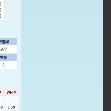
)
)
)
守備率
.977
失策
2
P
WHIP
---
06
2.06