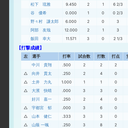
松下 琉雅
9.450
2
1
6 2/3
谷 優希
0.000
1
0
0 2/3
野々村 謙太郎
6.000
2
0
3
阿部 友哉
12.000
2
1
3
飯田 幸大
11.571
3
0
2 1/3
【打撃成績】
左
選手
打率
試合数
打数
打点
中川 貴翔
.500
2
2
2
△
向井 貫太
.250
2
4
0
△
土井 力丸
1.000
1
1
0
△
大濱 快晴
.000
3
3
0
好川 嘉一
.250
2
4
0
△
宇都宮 郁
.000
3
6
0
△
山本 健仁
.333
3
3
0
△
山蔭 一颯
.250
3
8
2