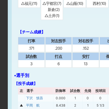
△福元(11)
△宇都宮(7)
△山蔭(10)
西村(10)
新倉(2)
△土井(1)
【チーム成績】
打率
対左投手
対右投手
.171
.200
.152
試合数
打点
安打
⻑
3
6
13
•選手別
【投手成績】
左
選手
防御率
試合数
先発
投球回
下沢 慎吾
0.000
1
0
0
▲
平岡 航
8.438
2
1
5 1/3