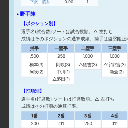
下沢 慎吾
0.00
1
• 野手陣
【ポジション別】
選手名(試合数)ソートは試合数順。△ 左打ち
成績はそのポジションの通算成績。捕手は盗塁阻止
捕手
一塁手
二塁手
三塁手
.500
.958
1.000
1.000
橋本(3)
阿吹(3)
△徳吉(3)
△宇都宮(3)
阿吹(2)
中川(1)
新倉(2)
△盛田(1)
【打順別】
選手名(打席数) ソートは打席数順。△ 左打ち
成績はその打順の通算打率。
1番
2番
3番
4番
.200
.111
.250
.111