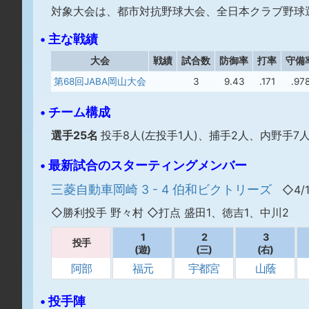
対象大会は、都市対抗野球大会、全日本クラブ野球選
• 主な戦績
大会
戦績
試合数
防御率
打率
守備
第68回JABA岡山大会
3
9.43
.171
.97
• チーム構成
選手25名
投手8人(左投手1人)、捕手2人、内野手7人
• 最新試合のスターティングメンバー
三菱自動車岡崎 3 - 4 伯和ビクトリーズ
◇4/
◇勝利投手 野々村 ◇打点 盛田1、徳吉1、中川2
1
2
3
投手
(遊)
(三)
(右)
阿部
福元
宇都宮
山蔭
• 投手陣