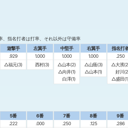
率、指名打者は打率、それ以外は守備率
遊撃手
左翼手
中堅手
右翼手
指名打
.929
1.000
1.000
1.000
.250
△福元(3)
西村(3)
△山本(2)
△山蔭(3)
△大濱(2
△向井(1)
△山本(1)
好川(2
白澤(1)
△盛田(1
5番
6番
7番
8番
9番
.222
.000
.250
.125
.286