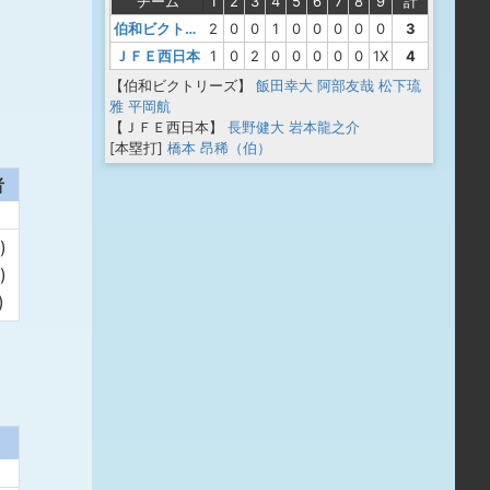
チーム
1
2
3
4
5
6
7
8
9
計
伯和ビクトリーズ
2
0
0
1
0
0
0
0
0
3
ＪＦＥ西日本
1
0
2
0
0
0
0
0
1X
4
【伯和ビクトリーズ】
飯田幸大
阿部友哉
松下琉
雅
平岡航
【ＪＦＥ西日本】
長野健大
岩本龍之介
[本塁打]
橋本 昂稀（伯）
者
)
)
)