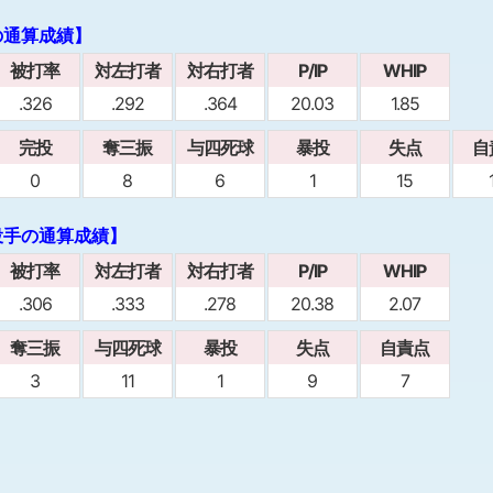
の通算成績】
被打率
対左打者
対右打者
P/IP
WHIP
.326
.292
.364
20.03
1.85
完投
奪三振
与四死球
暴投
失点
自
0
8
6
1
15
投手の通算成績】
被打率
対左打者
対右打者
P/IP
WHIP
.306
.333
.278
20.38
2.07
奪三振
与四死球
暴投
失点
自責点
3
11
1
9
7