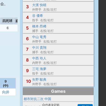
大会。
大濱 快晴
3
外野手 左投/左打
谷 優希
4
投手 右投/右打
四死球
盗塁
失策
橋本 昂稀
5
6
1
2
捕手 右投/右打
中山 竜秀
6
外野手 右投/右打
中川 貴翔
7
捕手 右投/右打
中西 玲人
8
内野手 右投/左打
三宅 海夢
9
投手 右投/右打
矢野 駿典
10
9
外野手 右投/左打
(中)
Games
向井
都市対抗二次 中国
◇代表決定戦